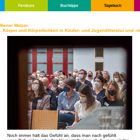
Fernkurs
Buchtipps
Tagebuch
Wiener Walzer
n.
Körper und Körperlichkeit in Kinder- und Jugendliteratur und -
Noch immer hält das Gefühl an, dass man nach gefühlt