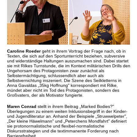
Caroline Roeder
geht in ihrem Vortrag der Frage nach, ob in
Texten, die sich auf den Sportunterricht beziehen, subversive
und widerständige Haltungen auszumachen sind. Dabei startet
sie mit Rilkes Turnstunde, die im Kontext militärischen Drills den
Ungehorsam des Protagonisten zwar zunächst als
Selbstermächtigung, schlussendlich aber auch als
Selbstvernichtung inszeniert. Die Szene des Seilkletterns in
Anna Gavaldas „35kg Hoffnung" korrespondiert mit Rilke,
mündet aber nicht im Tod des Protagonisten, sondern des
Großvaters, der als Motivator fungierte.
Maren Conrad
stellt in ihrem Beitrag „Marked Bodies?"
Überlegungen zu einem weiten Inklusionsbegriff in der Kinder-
und Jugendliteratur an. Anhand der Beispiele „Struwwelpeter",
„Der kleine Häwelmann" und „Peterchens Mondfahrt" definiert
sie protonormalistische und flexibel-normalistische
Diskursstrategien und die textimmanente Forderung nach
Barrierefreiheit.