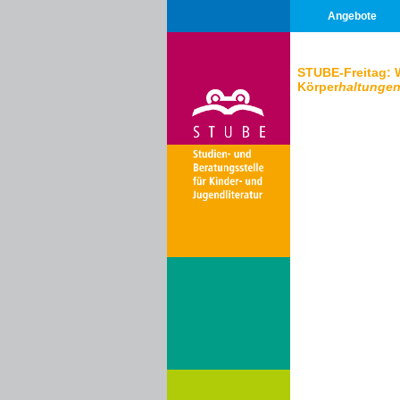
Angebote
STUBE-Freitag: 
Körper
haltunge