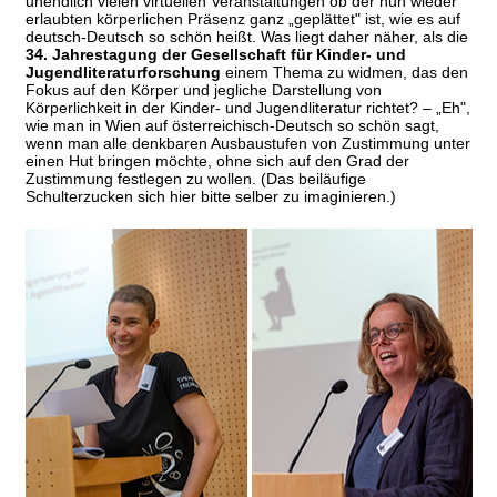
unendlich vielen virtuellen Veranstaltungen ob der nun wieder
erlaubten körperlichen Präsenz ganz „geplättet" ist, wie es auf
deutsch-Deutsch so schön heißt. Was liegt daher näher, als die
34. Jahrestagung der Gesellschaft für Kinder- und
Jugendliteraturforschung
einem Thema zu widmen, das den
Fokus auf den Körper und jegliche Darstellung von
Körperlichkeit in der Kinder- und Jugendliteratur richtet? – „Eh",
wie man in Wien auf österreichisch-Deutsch so schön sagt,
wenn man alle denkbaren Ausbaustufen von Zustimmung unter
einen Hut bringen möchte, ohne sich auf den Grad der
Zustimmung festlegen zu wollen. (Das beiläufige
Schulterzucken sich hier bitte selber zu imaginieren.)