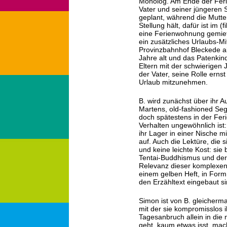
Monolog. Am Ende der Ferie
Vater und seiner jüngeren S
geplant, während die Mutt
Stellung hält, dafür ist im (
eine Ferienwohnung gemiete
ein zusätzliches Urlaubs-Mi
Provinzbahnhof Bleckede ab
Jahre alt und das Patenkin
Eltern mit der schwierigen 
der Vater, seine Rolle erns
Urlaub mitzunehmen.
B. wird zunächst über ihr A
Martens, old-fashioned Seg
doch spätestens in der Fer
Verhalten ungewöhnlich ist: 
ihr Lager in einer Nische 
auf. Auch die Lektüre, die s
und keine leichte Kost: sie
Tentai-Buddhismus und der 
Relevanz dieser komplexen 
einem gelben Heft, in Form
den Erzähltext eingebaut si
Simon ist von B. gleichermaße
mit der sie kompromisslos 
Tagesanbruch allein in di
geht, kaum etwas isst, ma