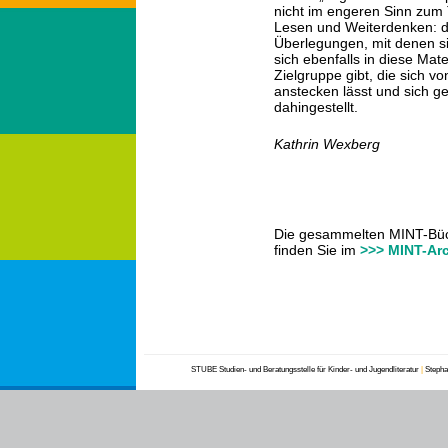
nicht im engeren Sinn zum 
Lesen und Weiterdenken: d
Überlegungen, mit denen si
sich ebenfalls in diese Mat
Zielgruppe gibt, die sich 
anstecken lässt und sich ge
dahingestellt.
Kathrin Wexberg
Die gesammelten MINT-Büc
finden Sie im
>>>
MINT-Ar
STUBE Studien- und Beratungsstelle für Kinder- und Jugendliteratur
|
Stephan