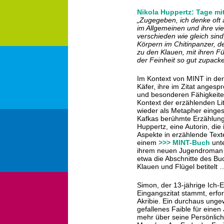
Nikola Huppertz: Tage mit
„Zugegeben, ich denke oft 
im Allgemeinen und ihre vi
verschieden wie gleich sind
Körpern im Chitinpanzer, de
zu den Klauen, mit ihren F
der Feinheit so gut zupack
Im Kontext von MINT in der
Käfer, ihre im Zitat anges
und besonderen Fähigkeiten
Kontext der erzählenden Li
wieder als Metapher eingese
Kafkas berühmte Erzählung
Huppertz, eine Autorin, die
Aspekte in erzählende Texte
einem
>>> MINT-Buch
unt
ihrem neuen Jugendroman 
etwa die Abschnitte des Buc
Klauen und Flügel betitelt 
Simon, der 13-jährige Ich-
Eingangszitat stammt, erfo
Akribie. Ein durchaus unge
gefallenes Faible für einen
mehr über seine Persönlichk