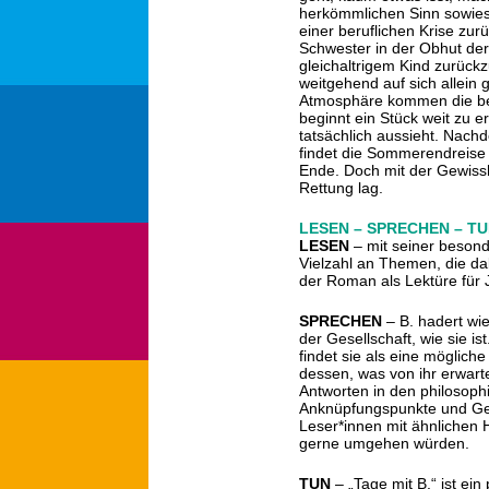
herkömmlichen Sinn sowies
einer beruflichen Krise zur
Schwester in der Obhut der 
gleichaltrigem Kind zurück
weitgehend auf sich allein 
Atmosphäre kommen die be
beginnt ein Stück weit zu e
tatsächlich aussieht. Nach
findet die Sommerendreise
Ende. Doch mit der Gewissh
Rettung lag.
LESEN – SPRECHEN – T
LESEN
– mit seiner beson
Vielzahl an Themen, die da
der Roman als Lektüre für 
SPRECHEN
– B. hadert wie
der Gesellschaft, wie sie is
findet sie als eine möglich
dessen, was von ihr erwarte
Antworten in den philosoph
Anknüpfungspunkte und Ges
Leser*innen mit ähnlichen
gerne umgehen würden.
TUN
– „Tage mit B.“ ist ei