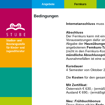
Angebote
Fernkurs
Bedingungen
Internetanschluss
muss 
Abschluss
Der Fernkurs kann mit ei
Voraussetzungen dafür sin
Abgabe der
Hausübunge
angebotenen
Fernkurs-T
(nicht in den Fernkurs-Kos
mündliche Abschlusspr
Ausnahmefällen ist eine sc
Kursdauer
4 Semester von Oktober 
Die
Kosten
für den gesa
Mit Zertifikat:
Österreich € 630,- (ermäßi
Ausland € 690,- (ermäßigt
Neu: Frühbuchbonus
Diese Aktion gilt bis
Ende 