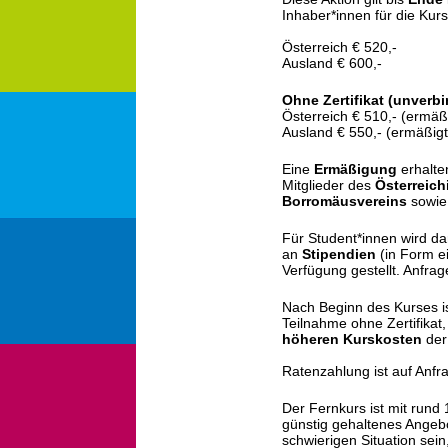
Inhaber*innen für die Kurs
Österreich € 520,-
Ausland € 600,-
Ohne Zertifikat (unverb
Österreich € 510,- (ermäßi
Ausland € 550,- (ermäßigt
Eine
Ermäßigung
erhalte
Mitglieder des
Österreich
Borromäusvereins
sowi
Für Student*innen wird da
an
Stipendien
(in Form e
Verfügung gestellt. Anfrag
Nach Beginn des Kurses is
Teilnahme ohne Zertifikat,
höheren Kurskosten
der 
Ratenzahlung ist auf Anfr
Der Fernkurs ist mit rund
günstig gehaltenes Angebot.
schwierigen Situation sei