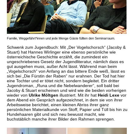
Familie, Weggefährt*innen und jede Menge Gäste füllten den Seminarraum.
Schwenk zum Jugendbuch: Mit „Der Vogelschorsch“ (Jacoby &
Stuart) hat Hannes Wirlinger eine ebenso persönliche wie
österreichische Geschichte erzählt, die zumindest ein
ungeschriebenes Gesetz der Jugendliteratur, nämlich dass es
gut ausgehen muss, außer Acht lässt. Während man beim
„Vogelschorsch“ von Anfang an das bittere Ende weiß, lässt es
sich bei „Die Fürstin der Raben“ nur erahnen. Der Tod hat hier
eine Tochter und er tötet nicht, sondern begleitet. Ein dritter
Jugendroman, „Runa und die Nebelwanderer“, soll bald bei
Jacoby & Stuart erscheinen und wird wie die beiden vorherigen
wieder von
Ulrike Möltgen
illustriert. Mit ihr hat
Heidi Lexe
vor
dem Abend ein Gespräch aufgezeichnet, in dem sie von ihrer
Arbeitsweise berichtet, einen kleinen Abriss ihrer ganz
persönlichen Materialkunde von Stoff, Papier und Tüll bis hin zu
Hundehaaren gibt und sich neu bewusst macht, wie
buchstäblich manche ihrer Bilder den Rahmen sprengen.