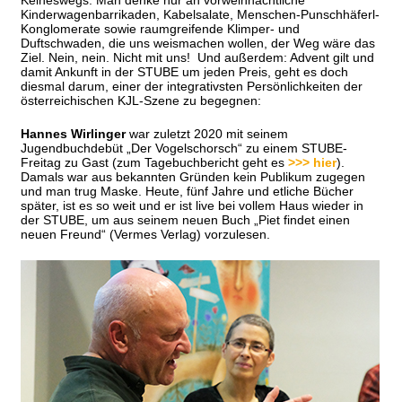
Keineswegs. Man denke nur an vorweihnachtliche
Kinderwagenbarrikaden, Kabelsalate, Menschen-Punschhäferl-
Konglomerate sowie raumgreifende Klimper- und
Duftschwaden, die uns weismachen wollen, der Weg wäre das
Ziel. Nein, nein. Nicht mit uns! Und außerdem: Advent gilt und
damit Ankunft in der STUBE um jeden Preis, geht es doch
diesmal darum, einer der integrativsten Persönlichkeiten der
österreichischen KJL-Szene zu begegnen:
Hannes Wirlinger
war zuletzt 2020 mit seinem
Jugendbuchdebüt „Der Vogelschorsch“ zu einem STUBE-
Freitag zu Gast (zum Tagebuchbericht geht es
>>> hier
).
Damals war aus bekannten Gründen kein Publikum zugegen
und man trug Maske. Heute, fünf Jahre und etliche Bücher
später, ist es so weit und er ist live bei vollem Haus wieder in
der STUBE, um aus seinem neuen Buch „Piet findet einen
neuen Freund“ (Vermes Verlag) vorzulesen.