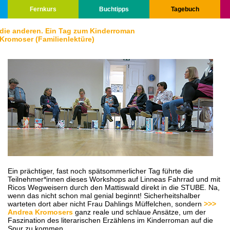
Fernkurs
Buchtipps
Tagebuch
 die anderen. Ein Tag zum Kinderroman
 Kromoser (
Familienlektüre
)
Ein prächtiger, fast noch spätsommerlicher Tag führte die
Teilnehmer*innen dieses Workshops auf Linneas Fahrrad und mit
Ricos Wegweisern durch den Mattiswald direkt in die STUBE. Na,
wenn das nicht schon mal genial beginnt! Sicherheitshalber
warteten dort aber nicht Frau Dahlings Müffelchen, sondern
>>>
Andrea Kromoser
s
ganz reale und schlaue Ansätze, um der
Faszination des literarischen Erzählens im Kinderroman auf die
Spur zu kommen.