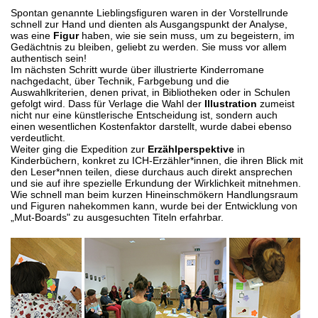
Spontan genannte Lieblingsfiguren waren in der Vorstellrunde
schnell zur Hand und dienten als Ausgangspunkt der Analyse,
was eine
Figur
haben, wie sie sein muss, um zu begeistern, im
Gedächtnis zu bleiben, geliebt zu werden. Sie muss vor allem
authentisch sein!
Im nächsten Schritt wurde über illustrierte Kinderromane
nachgedacht, über Technik, Farbgebung und die
Auswahlkriterien, denen privat, in Bibliotheken oder in Schulen
gefolgt wird. Dass für Verlage die Wahl der
Illustration
zumeist
nicht nur eine künstlerische Entscheidung ist, sondern auch
einen wesentlichen Kostenfaktor darstellt, wurde dabei ebenso
verdeutlicht.
Weiter ging die Expedition zur
Erzählperspektive
in
Kinderbüchern, konkret zu ICH-Erzähler*innen, die ihren Blick mit
den Leser*nnen teilen, diese durchaus auch direkt ansprechen
und sie auf ihre spezielle Erkundung der Wirklichkeit mitnehmen.
Wie schnell man beim kurzen Hineinschmökern Handlungsraum
und Figuren nahekommen kann, wurde bei der Entwicklung von
„Mut-Boards" zu ausgesuchten Titeln erfahrbar.