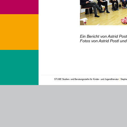
Ein Bericht von Astrid Post
Fotos von Astrid Postl u
STUBE Studien- und Beratungsstelle für Kinder- und Jugendliteratur
|
Stephan