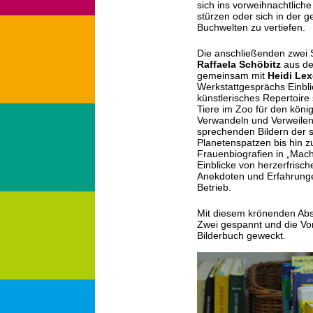
sich ins vorweihnachtlic
stürzen oder sich in der 
Buchwelten zu vertiefen.
Die anschließenden zwei 
Raffaela Schöbitz
aus d
gemeinsam mit
Heidi Lex
Werkstattgesprächs Einblick
künstlerisches Repertoire
Tiere im Zoo für den köni
Verwandeln und Verweilen 
sprechenden Bildern der 
Planetenspatzen bis hin 
Frauenbiografien in „Mach 
Einblicke von herzerfris
Anekdoten und Erfahrungen
Betrieb.
Mit diesem krönenden Absc
Zwei gespannt und die Vo
Bilderbuch geweckt.