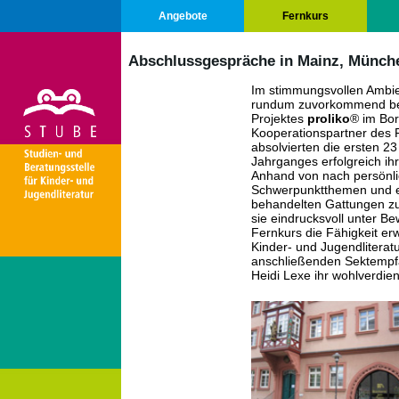
Angebote
Fernkurs
Abschlussgespräche in Mainz, Münch
Im stimmungsvollen Ambi
rundum zuvorkommend be
Projektes
proliko
® im Bor
Kooperationspartner des 
absolvierten die ersten 2
Jahrganges erfolgreich i
Anhand von nach persönli
Schwerpunktthemen und ei
behandelten Gattungen zu
sie eindrucksvoll unter Be
Fernkurs die Fähigkeit e
Kinder- und Jugendlitera
anschließenden Sektempf
Heidi Lexe ihr wohlverdient