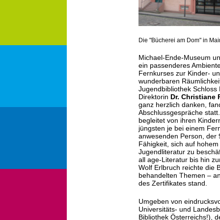
Die "Bücherei am Dom" in Mai
Michael-Ende-Museum und
ein passenderes Ambiente
Fernkurses zur Kinder- un
wunderbaren Räumlichkeit
Jugendbibliothek Schloss
Direktorin
Dr. Christiane
ganz herzlich danken, fan
Abschlussgespräche statt
begleitet von ihren Kinder
jüngsten je bei einem Fe
anwesenden Person, der 9
Fähigkeit, sich auf hohem
Jugendliteratur zu beschäf
all age-Literatur bis hin z
Wolf Erlbruch reichte die
behandelten Themen – an 
des Zertifikates stand.
Umgeben von eindrucksvol
Universitäts- und Landesbi
Bibliothek Österreichs!), 