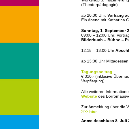
Workshop 3: Inszenierung 
(Theaterpädagogin)
ab 20:00 Uhr:
Vorhang a
Ein Abend mit Katharina G
Sonntag, 1. September 
09:00 – 12:00 Uhr: Vortra
Bilderbuch – Bühne – P
12:15 – 13:00 Uhr
Abschl
ab 13:00 Uhr Mittagessen
Tagungsbeitrag
€ 310,- (inklusive Überna
Verpflegung)
Alle weiteren Information
Website
des Borromäusv
Zur Anmeldung über die W
>>> hier
Anmeldeschluss 8. Juli