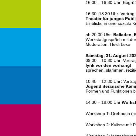
16:00 – 16:30 Uhr: Begrü
16:30–18:30 Uhr: Vortra
Theater für junges Publ
Einblicke in eine soziale Ku
ab 20:00 Uhr:
Balladen, 
Werkstattgespräch mit der
Moderation: Heidi Lexe
Samstag, 31. August 20
09:00 – 10:30 Uhr: Vortra
lyrik vor den vorhang!
sprechen, slammen, reziti
10:45 – 12:30 Uhr
:
Vortr
Jugendliterarische Kam
Formen und Funktionen b
14:30 – 18:00 Uhr
Worksh
Workshop 1: Drehbuch mit
Workshop 2: Kulisse mit P