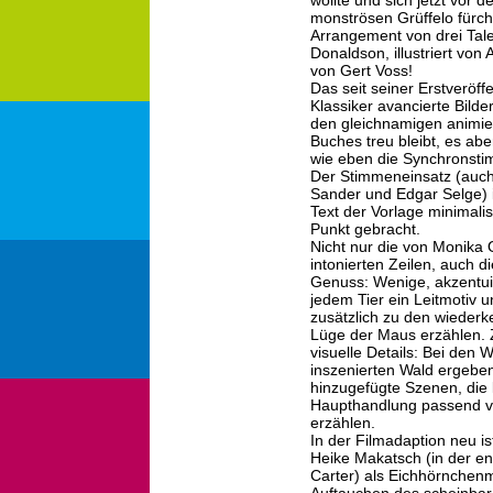
wollte und sich jetzt vor
monströsen Grüffelo fürch
Arrangement von drei Talen
Donaldson, illustriert von
von Gert Voss!
Das seit seiner Erstverö
Klassiker avancierte Bilde
den gleichnamigen animier
Buches treu bleibt, es abe
wie eben die Synchronstim
Der Stimmeneinsatz (auch
Sander und Edgar Selge) 
Text der Vorlage minimali
Punkt gebracht.
Nicht nur die von Monika 
intonierten Zeilen, auch d
Genuss: Wenige, akzentui
jedem Tier ein Leitmotiv 
zusätzlich zu den wiederk
Lüge der Maus erzählen. Zw
visuelle Details: Bei den
inszenierten Wald ergeben
hinzugefügte Szenen, die 
Haupthandlung passend 
erzählen.
In der Filmadaption neu 
Heike Makatsch (in der 
Carter) als Eichhörnchenm