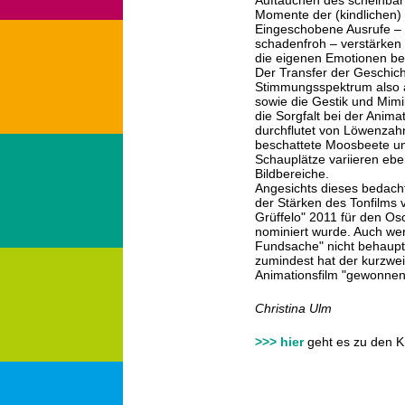
Auftauchen des scheinbar
Momente der (kindlichen)
Eingeschobene Ausrufe – 
schadenfroh – verstärken 
die eigenen Emotionen b
Der Transfer der Geschich
Stimmungsspektrum also a
sowie die Gestik und Mimi
die Sorgfalt bei der Anima
durchflutet von Löwenza
beschattete Moosbeete un
Schauplätze variieren e
Bildbereiche.
Angesichts dieses bedach
der Stärken des Tonfilms 
Grüffelo" 2011 für den Osc
nominiert wurde. Auch we
Fundsache" nicht behaupt
zumindest hat der kurzweil
Animationsfilm "gewonnen
Christina Ulm
>>> hier
geht es zu den K