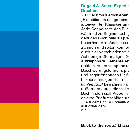
Dugald A. Steer: Expedit
Drachen
2003 erstmals erschienen 
„Expedition in die geheime
altbewährter Klassiker u
Jede Doppelseite des Bu
während zu Beginn noch g
geht das Buch bald zu pra
Leser*innen im Anschluss 
zähmen und reiten können
auch hier verschiedenst
Auf den großformatigen Se
aufklappbare Elemente erwe
entdecken. Im scrapbookar
Beschwörungsformeln, prak
und sogar Annoncen für Au
hitzebeständigen Hut, m
kühlen Kopf
bewahren kann
außerdem durch die vielen
Buch finden sich Proben 
diverse Briefumschläge u
Aus dem Engl. v. Cornelia 
arsEdition 2024.
o. S.
Back to the roots: klas