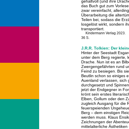
gehaltvoll (und ihre Drac
das Buch gut zum Vorlesen
zwar vereinfacht, allerdin
Überarbeitung die altertü
Teilen bei, sodass die Er
losgelöst wirkt, sondern ih
transportiert.
Kindermann Verlag 2023.
.
36 S
J.R.R. Tolkien: Der klei
Hinter der Seestadt Esgaro
unter dem Berg regierte, 
Drache. Nun ist es an Bil
Zwergengefährten rund um
Feind zu besiegen. Bis si
Beutlin schon so einiges 
Auenland verlassen, sich 
durchgesetzt und Spinnen 
jetzt der Endgegner in Fo
krönt sein erstes literari
Elben, Gollum oder den Z
zugleich Ausgang für die R
feuerspeienden Ungeheue
Berg – dem einstigen Rei
werden muss. Klaus Ensika
Zeichnungen der Abenteue
mittelalterliche Ästhetik