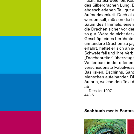
flucht, ist Schwefelfell,
des Silberdrachen Lung. D
abgeschiedenen Tal, gut 
Aufmerksamkeit. Doch als s
werden soll, müssen die 
Saum des Himmels, eine
die Drachen sicher vor de
so gut. Wäre da nicht de
Geschöpf eines berühmten
um andere Drachen zu jag
erfährt, heftet er sich an
Schwefelfell und ihre Ve
„Drachenreiter“ überzeugt 
Weltenbau: in der offenen
verschiedenste Fabelwesen
Basilisken, Dschinns, Sa
Menschen aufeinander. Die 
Autorin, welche den Text 
ab.
Dressler 1997.
448 S.
Sachbuch meets Fantas