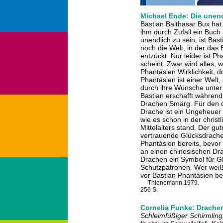
Michael Ende: Die unen
Bastian Balthasar Bux hat
ihm durch Zufall ein Buch 
unendlich zu sein, ist Bast
noch die Welt, in der das B
entzückt. Nur leider ist P
scheint. Zwar wird alles, 
Phantásien Wirklichkeit, d
Phantásien ist einer Welt,
durch ihre Wünsche unter
Bastian erschafft während
Drachen Smärg. Für den de
Drache ist ein Ungeheuer
wie es schon in der chris
Mittelalters stand. Der gu
vertrauende Glücksdrache 
Phantásien bereits, bevor 
an einen chinesischen Dr
Drachen ein Symbol für G
Schutzpatronen. Wer weiß 
vor Bastian Phantásien be
Thienemann 1979.
256 S.
Cornelia Funke: Drachen
Schleimfüßiger Schirmlin