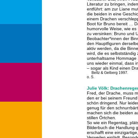
Literatur zu bringen, indem
entführt: am zur Liane m
die beiden in eine Geschic
einem Drachen verschleppt
Boot für Bruno bereit … D
humorvolle Weise, wie es s
zu versinken: Bruno und Ul
Beobachter*innen der Bin
den Hauptfiguren derselb
aktiv werden, da die Binne
wird, die es selbstständig 
unterhaltsame Hommage a
uns wieder einmal, dass in
– sogar als Kind einen Dr
Beltz & Gelberg 1997.
o. S.
Julie Völk: Drachenrege
Fred, der Drache, muss m
den er bei seinem Freund
schön dringend. Nur leider
genug für den schnurrbär
machen sich die beiden a
stillen Örtchen.
So wie ein Regentag, plät
Bilderbuch die Handlung ge
erschafft eine einzigartig
Verweilen einlädt. Besond