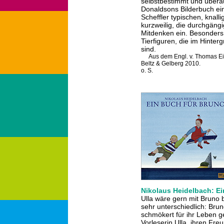
selbstbestimmt und überaus
Donaldsons Bilderbuch ein
Scheffler typischen, knal
kurzweilig, die durchgäng
Mitdenken ein. Besonders
Tierfiguren, die im Hinter
sind.
Aus dem Engl. v. Thomas E
Beltz & Gelberg 2010.
o. S.
Nikolaus Heidelbach: Ei
Ulla wäre gern mit Bruno b
sehr unterschiedlich: Brun
schmökert für ihr Leben ge
Vorleserin Ulla, ihren F