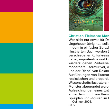
Christian Tielmann: Mon
Wer nicht nur etwas für D
Ungeheuer übrig hat, soll
In dem in einfacher Sprac
Illustrierten Buch werden
verschiedener Kulturkreise
dabei, unprätentiös und 
wiederzugeben. Zeitweis
modernere Literatur vor, 
und der Riese“ von Rolan
Ausführungen von Illustra
realistischen und proport
Wissenschaftsillustrators,
Monster abgerundet werde
Aufzeichnungen eines Ent
außerdem durch ein thema
Spielplan und -figuren im 
Oetinger 2008.
63 S.