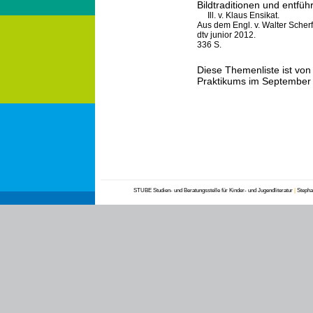
Bildtraditionen und entfüh
Ill. v. Klaus Ensikat.
Aus dem Engl. v. Walter Scherf
dtv junior 2012.
336 S.
Diese Themenliste ist vo
Praktikums im September 
STUBE Studien- und Beratungsstelle für Kinder- und Jugendliteratur
|
Stephan