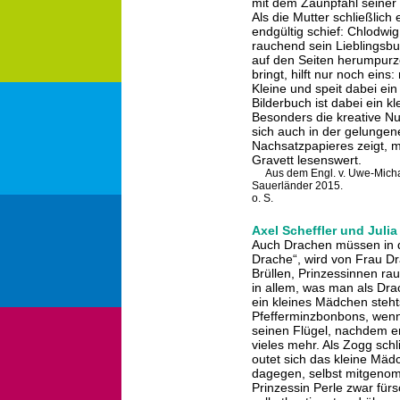
mit dem Zaunpfahl seiner M
Als die Mutter schließlich
endgültig schief: Chlodwig
rauchend sein Lieblingsb
auf den Seiten herumpurz
bringt, hilft nur noch ein
Kleine und speit dabei ei
Bilderbuch ist dabei ein 
Besonders die kreative Nu
sich auch in der gelungen
Nachsatzpapieres zeigt, m
Gravett lesenswert.
Aus dem Engl. v. Uwe-Mich
Sauerländer 2015.
o. S.
Axel Scheffler und Juli
Auch Drachen müssen in di
Drache“, wird von Frau Dr
Brüllen, Prinzessinnen ra
in allem, was man als Dra
ein kleines Mädchen stehts
Pfefferminzbonbons, wenn e
seinen Flügel, nachdem er
vieles mehr. Als Zogg schl
outet sich das kleine Mäd
dagegen, selbst mitgenom
Prinzessin Perle zwar fürs