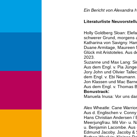
Ein Bericht von Alexandra 
Literaturliste Neuvorstel
Holly Goldberg Sloan: Ele
schwerer Grund, morgens a
Katharina von Savigny. Ha
Duane Armitage, Maureen 
Glück mit Aristoteles. Aus
2023.
Suzanne und Max Lang: Sind
Aus dem Engl. v. Pia Jünge
Jory John und Olivier Tallec
dem Engl. v. Ebi Neumann.
Jon Klassen und Mac Barne
Aus dem Engl. v. Thomas 
Bonustrack:
Manuela Inusa: Vor uns das
Alex Wheatle: Cane Warriors.
Aus d. Englischen v. Conn
Hans Christian Andersen / 
Meerjungfrau. Mit Vor- u. 
u. Benjamin Lacombe. Aus 
Edmund Jacoby. Jacoby & S