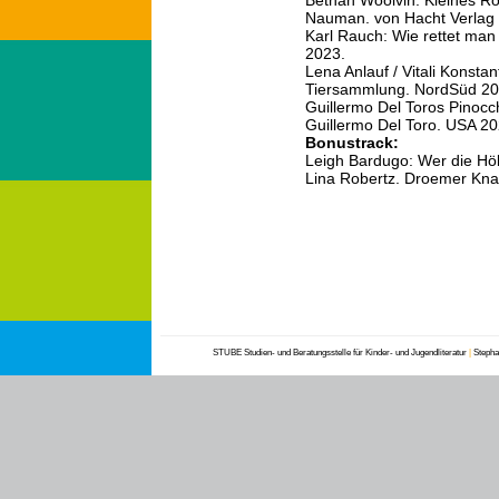
Bethan Woolvin: Kleines Ro
Nauman. von Hacht Verlag
Karl Rauch: Wie rettet ma
2023.
Lena Anlauf / Vitali Konsta
Tiersammlung. NordSüd 20
Guillermo Del Toros Pinoc
Guillermo Del Toro. USA 20
Bonustrack:
Leigh Bardugo: Wer die Höl
Lina Robertz. Droemer Kna
STUBE Studien- und Beratungsstelle für Kinder- und Jugendliteratur
|
Stephan