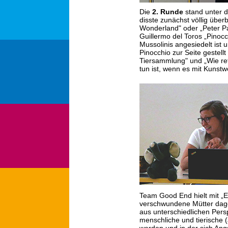
Die
2. Runde
stand unter
disste zunächst völlig über
Wonderland" oder „Peter Pa
Guillermo del Toros „Pinocch
Mussolinis angesiedelt ist 
Pinocchio zur Seite gestell
Tiersammlung" und „Wie ret
tun ist, wenn es mit Kunstw
Team Good End hielt mit „E
verschwundene Mütter dage
aus unterschiedlichen Persp
menschliche und tierische (a