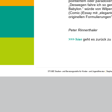
pointiertem oder paradoxen
„Deswegen fahre ich so ger
Babylon.“ würde von Wilper
(Comic-)Essay mit „elegante
originellen Formulierungen“
Peter Rinnerthaler
>>> hier
geht es zurück zu
STUBE Studien- und Beratungsstelle für Kinder- und Jugendliteratur
|
Stephan