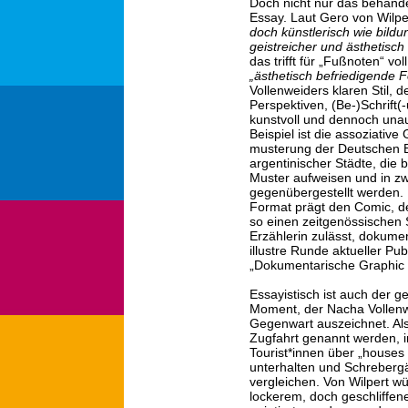
Doch nicht nur das behan
Essay. Laut Gero von Wilper
doch künstlerisch wie bild
geistreicher und ästhetisch
das trifft für „Fußnoten“ v
„ästhetisch befriedigende 
Vollenweiders klaren Stil, 
Perspektiven, (Be-)Schrift(
kunstvoll und dennoch unauf
Beispiel ist die assoziative
musterung der Deutschen 
argentinischer Städte, die 
Muster aufweisen und in z
gegenübergestellt werden. 
Format prägt den Comic, de
so einen zeitgenössischen S
Erzählerin zulässt, dokumen
illustre Runde aktueller Pub
„Dokumentarische Graphic 
Essayistisch ist auch der ge
Moment, der Nacha Vollenwe
Gegenwart auszeichnet. Als
Zugfahrt genannt werden, 
Tourist*innen über „houses
unterhalten und Schreberg
vergleichen. Von Wilpert 
lockerem, doch geschliffene