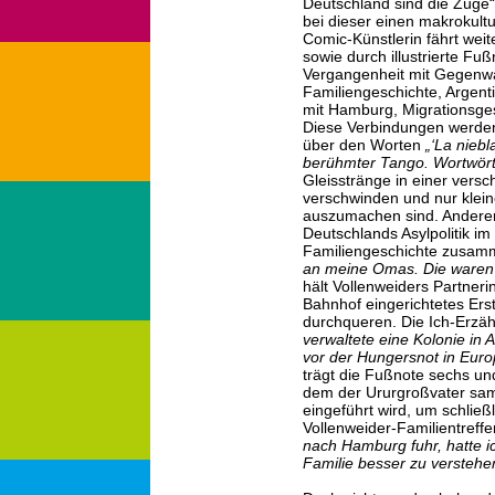
Deutschland sind die Züge“.
bei dieser einen makrokultu
Comic-Künstlerin fährt weit
sowie durch illustrierte F
Vergangenheit mit Gegenwar
Familiengeschichte, Argent
mit Hamburg, Migrationsges
Diese Verbindungen werden 
über den Worten
„‘La niebla
berühmter Tango. Wortwörtl
Gleisstränge in einer vers
verschwinden und nur klein
auszumachen sind. Andererse
Deutschlands Asylpolitik im
Familiengeschichte zusam
an meine Omas. Die waren b
hält Vollenweiders Partneri
Bahnhof eingerichtetes Ers
durchqueren. Die Ich-Erzäh
verwaltete eine Kolonie in A
vor der Hungersnot in Euro
trägt die Fußnote sechs und 
dem der Ururgroßvater sam
eingeführt wird, um schließ
Vollenweider-Familientreff
nach Hamburg fuhr, hatte i
Familie besser zu verstehe