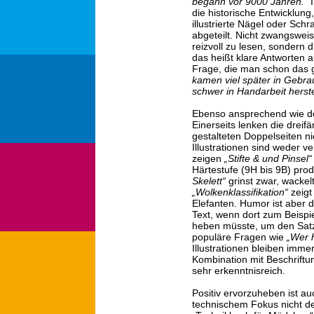
begann vor 9000 Jahren.“
I
die historische Entwicklun
illustrierte Nägel oder Sch
abgeteilt. Nicht zwangsweis
reizvoll zu lesen, sondern
das heißt klare Antworten 
Frage, die man schon das
kamen viel später in Gebra
schwer in Handarbeit herste
Ebenso ansprechend wie der
Einerseits lenken die drei
gestalteten Doppelseiten n
Illustrationen sind weder ve
zeigen
„Stifte & und Pinsel“
Härtestufe (9H bis 9B) prod
Skelett“
grinst zwar, wackel
„Wolkenklassifikation“
zeigt
Elefanten. Humor ist aber
Text, wenn dort zum Beispi
heben müsste, um den Sa
populäre Fragen wie
„Wer 
Illustrationen bleiben imme
Kombination mit Beschriftu
sehr erkenntnisreich.
Positiv ervorzuheben ist au
technischem Fokus nicht dez