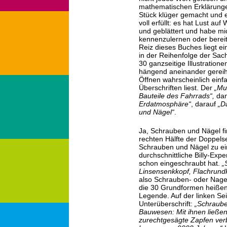
mathematischen Erklärunge
Stück klüger gemacht und 
voll erfüllt: es hat Lust auf
und geblättert und habe mi
kennenzulernen oder berei
Reiz dieses Buches liegt e
in der Reihenfolge der Sac
30 ganzseitige Illustrati
hängend aneinander gereih
Öffnen wahrscheinlich einfa
Überschriften liest. Der
„Mu
Bauteile des Fahrrads“,
da
Erdatmosphäre“
, darauf
„D
und Nägel“
.
Ja, Schrauben und Nägel fi
rechten Hälfte der Doppelsei
Schrauben und Nägel zu ei
durchschnittliche Billy-Expe
schon eingeschraubt hat.
„
Linsensenkkopf, Flachrund
also Schrauben- oder Nagel
die 30 Grundformen heißen,
Legende. Auf der linken Sei
Unterüberschrift:
„Schraube
Bauwesen: Mit ihnen ließen 
zurechtgesägte Zapfen verb