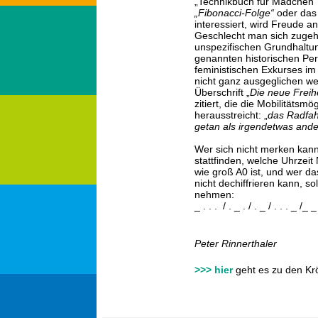
„Technikbuch für Mädchen“ 
„Fibonacci-Folge“
oder da
interessiert, wird Freude 
Geschlecht man sich zugehö
unspezifischen Grundhaltu
genannten historischen Pers
feministischen Exkurses im
nicht ganz ausgeglichen we
Überschrift „
Die neue Freih
zitiert, die die Mobilitäts
herausstreicht: „
das Radfah
getan als irgendetwas ande
Wer sich nicht merken ka
stattfinden, welche Uhrzei
wie groß A0 ist, und wer d
nicht dechiffrieren kann, s
nehmen:
_ . . . / . _ . / . _ / . . . _ /_ 
Peter Rinnerthaler
>>>
hier
geht es zu den Kr