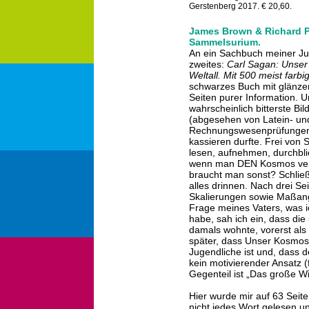
Gerstenberg 2017. € 20,60.
James Brown & Richard P
Sammelsurium.
An ein Sachbuch meiner Jug
zweites:
Carl Sagan: Unser
Weltall. Mit 500 meist farb
schwarzes Buch mit glänz
Seiten purer Information. 
wahrscheinlich bitterste Bil
(abgesehen von Latein- u
Rechnungswesenprüfungen)
kassieren durfte. Frei von
lesen, aufnehmen, durchbli
wenn man DEN Kosmos verste
braucht man sonst? Schließ
alles drinnen. Nach drei Se
Skalierungen sowie Maßan
Frage meines Vaters, was i
habe, sah ich ein, dass die
damals wohnte, vorerst al
später, dass Unser Kosmos
Jugendliche ist und, dass 
kein motivierender Ansatz 
Gegenteil ist „Das große 
Hier wurde mir auf 63 Seite
nicht jedes Wort gelesen un