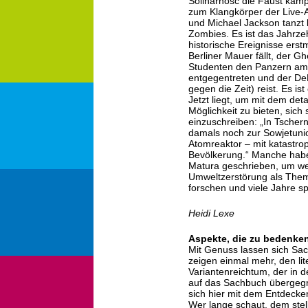
Solinarność die Faust kampfb
zum Klangkörper der Live-A
und Michael Jackson tanzt b
Zombies. Es ist das Jahrze
historische Ereignisse erst
Berliner Mauer fällt, der G
Studenten den Panzern am 
entgegentreten und der DeL
gegen die Zeit) reist. Es i
Jetzt liegt, um mit dem deta
Möglichkeit zu bieten, sich
einzuschreiben: „In Tschern
damals noch zur Sowjetunio
Atomreaktor – mit katastro
Bevölkerung.“ Manche haben
Matura geschrieben, um we
Umweltzerstörung als Thema
forschen und viele Jahre s
Heidi Lexe
Aspekte, die zu bedenken
Mit Genuss lassen sich Sac
zeigen einmal mehr, den li
Variantenreichtum, der in 
auf das Sachbuch übergegr
sich hier mit dem Entdecken
Wer lange schaut, dem stel