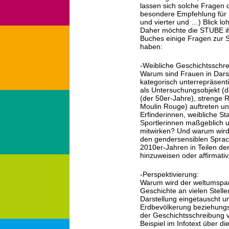
lassen sich solche Fragen d
besondere Empfehlung für Bü
und vierter und …) Blick loh
Daher möchte die STUBE i
Buches einige Fragen zur Se
haben:
-Weibliche Geschichtsschre
Warum sind Frauen in Dars
kategorisch unterrepräsent
als Untersuchungsobjekt (d
(der 50er-Jahre), strenge 
Moulin Rouge) auftreten un
Erfinderinnen, weibliche St
Sportlerinnen maßgeblich u
mitwirken? Und warum wird 
den gendersensiblen Sprach
2010er-Jahren in Teilen der
hinzuweisen oder affirmati
-Perspektivierung:
Warum wird der weltumspan
Geschichte an vielen Stelle
Darstellung eingetauscht u
Erdbevölkerung beziehungsw
der Geschichtsschreibung 
Beispiel im Infotext über d