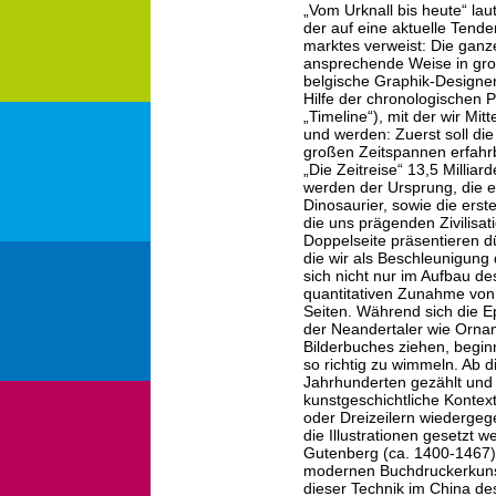
„Vom Urknall bis heute“ lau
der auf eine aktuelle Tend
marktes verweist: Die ganze
ansprechende Weise in gro
belgische Graphik-Designer 
Hilfe der chronologischen Pe
„Timeline“), mit der wir Mit
und werden: Zuerst soll di
großen Zeitspannen erfahrb
„Die Zeitreise“ 13,5 Millia
werden der Ursprung, die er
Dinosaurier, sowie die erst
die uns prägenden Zivilisat
Doppelseite präsentieren dü
die wir als Beschleunigun
sich nicht nur im Aufbau d
quantitativen Zunahme von 
Seiten. Während sich die E
der Neandertaler wie Orna
Bilderbuches ziehen, begin
so richtig zu wimmeln. Ab d
Jahrhunderten gezählt und h
kunstgeschichtliche Kontext
oder Dreizeilern wiedergeg
die Illustrationen gesetzt
Gutenberg (ca. 1400-1467) 
modernen Buchdruckerkunst
dieser Technik im China de