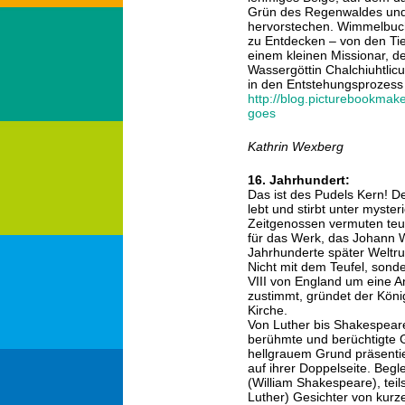
Grün des Regenwaldes und
hervorstechen. Wimmelbuch-
zu Entdecken – von den Ti
einem kleinen Missionar, d
Wassergöttin Chalchiuhtlicu
in den Entstehungsprozess 
http://blog.picturebookma
goes
Kathrin Wexberg
16. Jahrhundert:
Das ist des Pudels Kern! D
lebt und stirbt unter myst
Zeitgenossen vermuten teuf
für das Werk, das Johann 
Jahrhunderte später Weltruh
Nicht mit dem Teufel, sond
VIII von England um eine An
zustimmt, gründet der Köni
Kirche.
Von Luther bis Shakespeare
berühmte und berüchtigte 
hellgrauem Grund präsentier
auf ihrer Doppelseite. Begle
(William Shakespeare), teil
Luther) Gesichter von kur