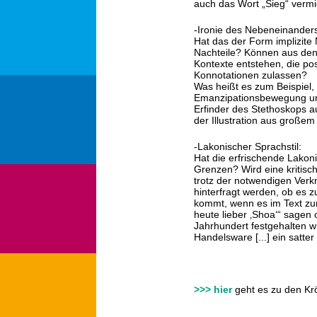
auch das Wort „Sieg“ verm
-Ironie des Nebeneinander
Hat das der Form implizit
Nachteile? Können aus de
Kontexte entstehen, die pos
Konnotationen zulassen?
Was heißt es zum Beispiel,
Emanzipationsbewegung und
Erfinder des Stethoskops a
der Illustration aus große
-Lakonischer Sprachstil:
Hat die erfrischende Lakon
Grenzen? Wird eine kritis
trotz der notwendigen Ver
hinterfragt werden, ob es
kommt, wenn es im Text zum
heute lieber ‚Shoa‘“ sagen
Jahrhundert festgehalten w
Handelsware [...] ein satte
>>> hier
geht es zu den Kr