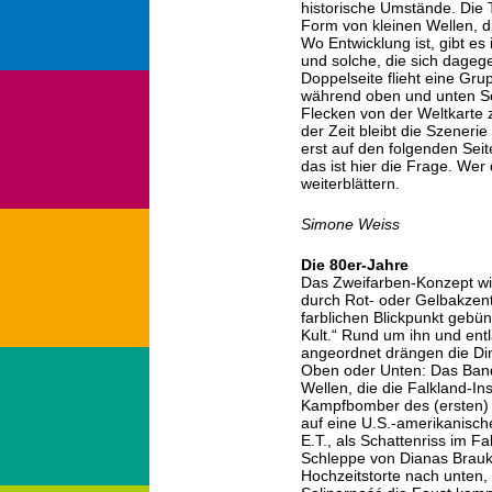
historische Umstände. Die T
Form von kleinen Wellen, d
Wo Entwicklung ist, gibt e
und solche, die sich dagege
Doppelseite flieht eine Gru
während oben und unten Sch
Flecken von der Weltkarte z
der Zeit bleibt die Szenerie
erst auf den folgenden Seit
das ist hier die Frage. Wer
weiterblättern.
Simone Weiss
Die 80er-Jahre
Das Zweifarben-Konzept wir
durch Rot- oder Gelbakzen
farblichen Blickpunkt gebü
Kult.“ Rund um ihn und entl
angeordnet drängen die Di
Oben oder Unten: Das Band
Wellen, die die Falkland-I
Kampfbomber des (ersten) 
auf eine U.S.-amerikanisch
E.T., als Schattenriss im 
Schleppe von Dianas Braukl
Hochzeitstorte nach unten