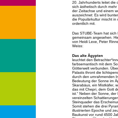
20. Jahrhunderts leitet die
sich ästhetisch durch mehr 
der Zeitachse und einem we
auszeichnet: Es wird bunter
die Populärkultur mischt in
ordentlich mit.
Das STUBE-Team hat sich Pe
gemeinsam angesehen. Hie
von Heidi Lexe, Peter Rinn
Weiss:
Das alte Ägypten
leuchtet den Betrachter*inn
farbsemantisch mit dem S
Götterwelt verbunden. Über
Palasts thront die lichtspe
durch den umrahmenden Inf
Bedeutung der Sonne im Äg
Skarabäus, ein Mistkäfer, wa
das mit Chepri, dem Gott 
ist.“ Neben der Sonne, der
vereinzelten Schattierunge
Steinquader das Erscheinun
Somit stehen die drei Pyra
illustrierten Epoche und ze
Baukunst vor rund 4500 Ja