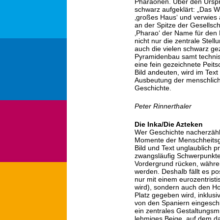
Pharaonen. Über den Urspr
schwarz aufgeklärt: „Das W
‚großes Haus‘ und verwies 
an der Spitze der Gesellsch
‚Pharao‘ der Name für den 
nicht nur die zentrale Stel
auch die vielen schwarz ge
Pyramidenbau samt techni
eine fein gezeichnete Peit
Bild andeuten, wird im Text
Ausbeutung der menschlichen
Geschichte.
Peter Rinnerthaler
Die Inka/Die Azteken
Wer Geschichte nacherzählt
Momente der Menschheitsges
Bild und Text unglaublich
zwangsläufig Schwerpunkte
Vordergrund rücken, währe
werden. Deshalb fällt es pos
nur mit einem eurozentristi
wird), sondern auch den Ho
Platz gegeben wird, inklus
von den Spaniern eingeschl
ein zentrales Gestaltungsmit
lehmiges Beige, auf dem d